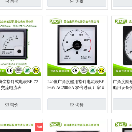
询价
询价
水防尘指针式电表BE-72
240度广角度船用指针电流表BE-
广角度圆形电
5A 交流电流表
96W AC200/5A 双倍过载 厂家直
船用设备
销
询价
询价