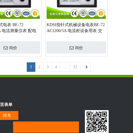
式电表 BE-72
KDSI指针式机械设备电表BE-72
/5A 电流测量仪表 配电
AC1200/5A 电流柜设备用表 交
流电流表
询价
询价
1
2
3
4
...
32
言表单
姓名