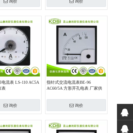
询价
询价
流表 LS-110 AC5A
指针式交流电流表BE-96
仪表
AC60/5A 方形开孔电表 厂家供
应
询价
询价