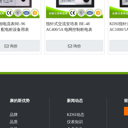
电流表BE-96
指针式交流安培表 BE-48
KDSI指针
5A 配电柜设备用表
AC400/5A 电网控制柜电表
AC1000
柜用表
询价
询价
康的斯优势
新闻动态
留
品牌
KDSI动态
品质
仪表知识