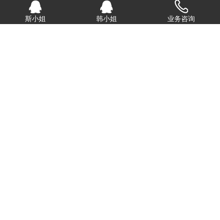
斯小姐
韩小姐
业务咨询
讲究效率的王总说：时间就是金钱，效率就是生命。
我与康的斯合作已经有好几年了，为什么我要一直用他们的产品？
一句话“时间就是金钱，效率就是生命。”我们经常会遇到很急的
单，但康的斯一直给予我很大的支持，让我在时间上赢得了更多的
客户.
与时俱进的森总说：风雨六年，共同成长
我们公司开始创业初期选择康的斯仪器仪表，时光荏苒，6年过去
了，我们与康的斯从陌生到熟悉再到信任，直到现在大家成了很好
的朋友。相信接下来我们还是会携手共进，长久合作。