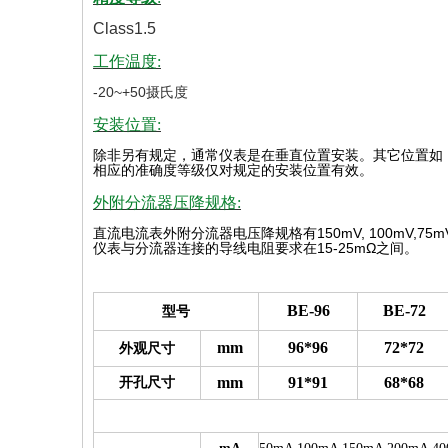
Class1.5
工作温度:
-20~+50摄氏度
安装位置:
除非另有规定，通常仪表是在垂直位置安装。其它位置如
相应的准确度等级仅对规定的安装位置有效
。
外附分流器压降规格:
直流电流表外附分流器电压降规格有
150mV, 100mV,75m
仪表与分流器连接的导线电阻要求在
15-25mΩ
之间。
BE-96
BE-72
型号
mm
96*96
72*72
外观尺寸
mm
91*91
68*68
开孔尺寸