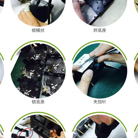
锁螺丝
焊底座
锁底座
夹指针