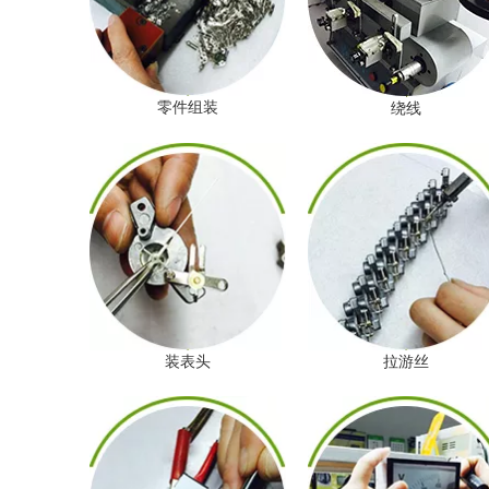
零件组装
绕线
装表头
拉游丝