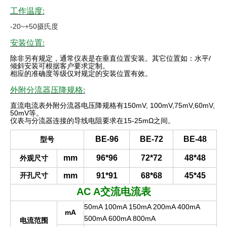
工作温度:
-20~+50摄氏度
安装位置:
除非另有规定，通常仪表是在垂直位置安装。其它位置如：水平
/
倾斜安装可根据客户要求定制。
相应的准确度等级仅对规定的安装位置有效
。
外附分流器压降规格:
直流电流表外附分流器电压降规格有
150mV, 100mV,75mV,60mV,
50mV
等。
仪表与分流器连接的导线电阻要求在
15-25mΩ
之间。
BE-96
BE-72
BE-48
型号
mm
96*96
72*72
48*48
外观尺寸
开孔尺寸
mm
91*91
68*68
45*45
AC A
交流电流表
50mA 100mA 150mA 200mA 400mA
mA
500mA 600mA 800mA
电流范围