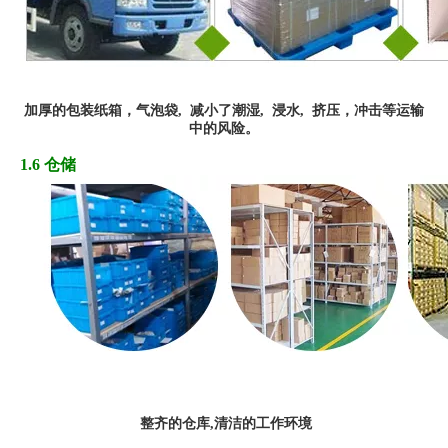
加厚
的
包装纸箱，
气
泡袋,
减小了潮湿, 浸水,
挤
压
，冲
击
等运输
中的风险
。
1.6 仓储
整齐的仓库,清洁的工作环境