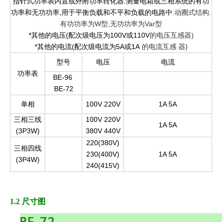
指针式功率表内置或外附功率转化器.测量电箱或三相系统的有功
功率和无功功率,用于平衡负载和不平和负载的电路中.
动圈式结构.
有功功率为W型,无功功率为Var型
*其他的电压(配次级电压为100V或110V
的电压互感器)
*其他的电流(配次级电流为5A或1A
的电流互感
器)
型号
电压
电流
功率表
BE-96
BE-72
单相
100V 220V
1A 5A
三相三线
100V 220V
1A 5A
(3P3W)
380V 440V
220(380V)
三相四线
230(400V)
1A 5A
(3P4W)
240(415V)
1.2 尺寸图