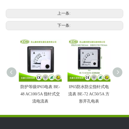
上一条:
下一条:
防护等级IP65电表 BE-
IP65防水防尘指针式电
IP6
48 AC100/5A 指针式交
流表 BE-72 AC50/5A 方
表BE-7
流电流表
形开孔电表