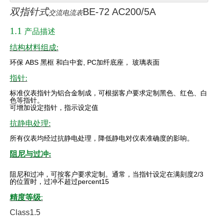
双指针式
BE-72 AC200/5A
交流电流表
1.1
产品描述
结构材料组成:
环保
ABS
黑框
和白中套
, PC
加纤底座，
玻璃表面
指针:
标准仪表指针为铝合金制成，可根据客户要求定制黑色、红色、白
色等指针。
可增加设定指针，指示设定值
抗静电处理:
所有仪表均经过抗静电处理，降低静电对仪表准确度的影响。
阻尼与过冲:
阻尼和过冲，可按客户要求定制。通常，当指针设定在满刻度
2/3
的位置时，过冲不超过percent
15
精度等级
:
Class1.5