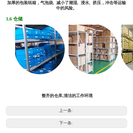
加厚
的
包装纸箱，
气
泡袋,
减小了潮湿, 浸水,
挤
压
，冲
击
等运输
中的风险
。
1.6 仓储
整齐的仓库,清洁的工作环境
上一条:
下一条: