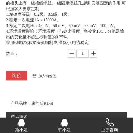
的接头上有一组接线螺丝,一组固定螺丝孔,起到安装固定的作用.可
根据客人要求定制.
1.精确度等级：0.2级、0.5级、1级。
2.额定一次电流1A～15000A。
3.额定二次电压：45mV、50 mV、60 mV、75 mV、100 mV。
4.环境温度影响：环境温度（与参比温度）每变化10C，分流器输
出的变化量不超过标称值的0.25%。
采用6J8锰铜和接头黄铜制成,温飘小,电流稳定
数量：
询价
加入询价篮
产品品牌：
康的斯KDSI
产品描述
生产线实拍
斯小姐
韩小姐
业务咨询