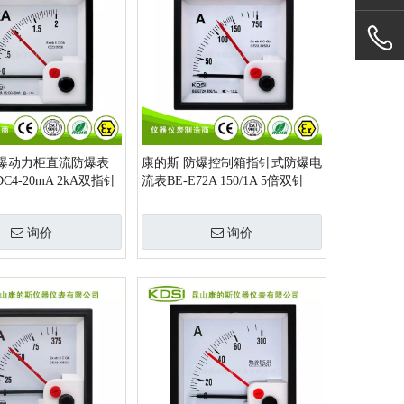
防爆动力柜直流防爆表
康的斯 防爆控制箱指针式防爆电
 DC4-20mA 2kA双指针
流表BE-E72A 150/1A 5倍双针
询价
询价