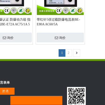
防爆认证 防爆动力箱 指
带红针5倍过载防爆电流表BE-
-E72A AC75/1A 5
E80A AC60/5A
头厂家
询价
询价
1
2
言表单
姓名