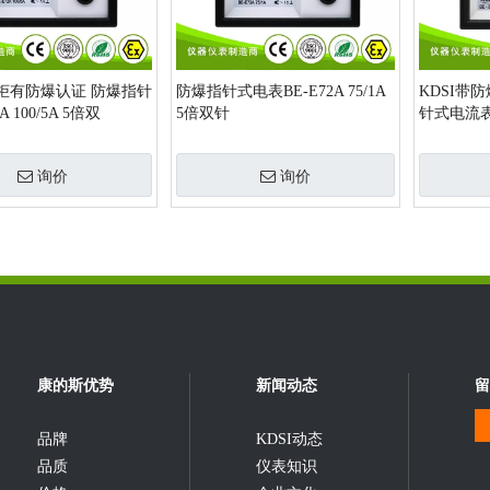
柜有防爆认证 防爆指针
防爆指针式电表BE-E72A 75/1A
KDSI带
A 100/5A 5倍双
5倍双针
针式电流表BE
倍过载 源
询价
询价
康的斯优势
新闻动态
留
品牌
KDSI动态
品质
仪表知识