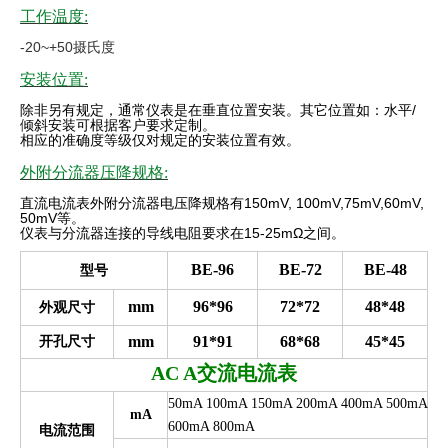
工作温度:
-20~+50摄氏度
安装位置:
除非另有规定，通常仪表是在垂直位置安装。其它位置如：水平
/
倾斜安装可根据客户要求定制。
相应的准确度等级仅对规定的安装位置有效
。
外附分流器压降规格:
直流电流表外附分流器电压降规格有
150mV, 100mV,75mV,60mV,
50mV
等。
仪表与分流器连接的导线电阻要求在
15-25mΩ
之间。
BE-96
BE-72
BE-48
型号
mm
96*96
72*72
48*48
外观尺寸
mm
91*91
68*68
45*45
开孔尺寸
AC A
交流电流表
50mA 100mA 150mA 200mA 400mA 500mA
mA
600mA 800mA
电流范围