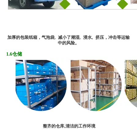
加厚
的
包装纸箱，
气
泡袋,
减小了潮湿, 浸水,
挤
压
，冲
击
等运输
中的风险
。
1.6仓储
整齐的仓库,清洁的工作环境