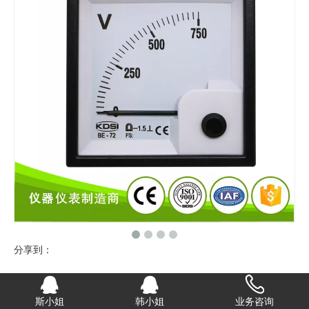
分享到：
指针式直流伏特表头BE-72 DC750V
斯小姐
韩小姐
业务咨询
指针式直流伏特表用于测量直流电压指示真有效值 可根据电压的