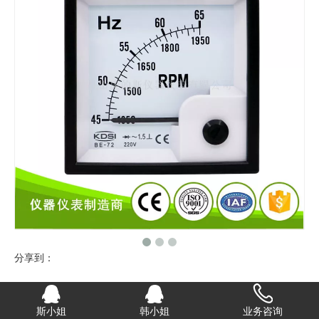
分享到：
指针式 频率表+转速表BE-72 45-65HZ +1350-
斯小姐
韩小姐
业务咨询
1950RPM 220v