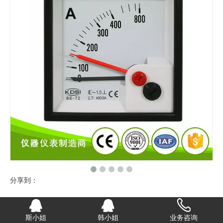
分享到：
双指针交流电流表 安培表BE-72 AC400/5A
斯小姐
韩小姐
业务咨询
指针式交流安培表用于测量交流电流指示真有效值 可根据测量范