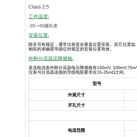
Class 2.5
工作温度:
-20~+50摄氏度
安装位置:
除非另有规定，通常仪表是在垂直位置安装。其它位置如
相应的准确度等级仅对规定的安装位置有效
。
外附分流器压降规格:
直流电流表外附分流器电压降规格有
150mV, 100mV,75m
仪表与分流器连接的导线电阻要求在
15-25mΩ
之间。
型号
外观尺寸
开孔尺寸
电流范围