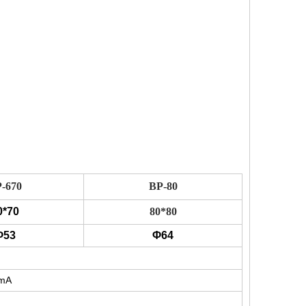
-670
BP-80
0*70
80*80
Φ53
Φ64
0mA