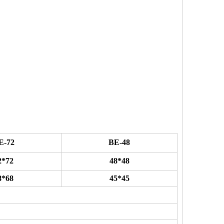
E-72
BE-48
2*72
48*48
8*68
45*45