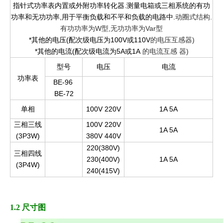
指针式功率表内置或外附功率转化器.测量电箱或三相系统的有功
功率和无功功率,用于平衡负载和不平和负载的电路中.
动圈式结构.
有功功率为W型,无功功率为Var型
*其他的电压(配次级电压为100V或110V
的电压互感器)
*其他的电流(配次级电流为5A或1A
的电流互感
器)
型号
电压
电流
功率表
BE-96
BE-72
单相
100V 220V
1A 5A
三相三线
100V 220V
1A 5A
(3P3W)
380V 440V
220(380V)
三相四线
230(400V)
1A 5A
(3P4W)
240(415V)
1.2 尺寸图