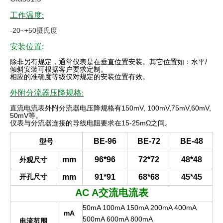
工作温度:
-20~+50摄氏度
安装位置:
除非另有规定，通常仪表是在垂直位置安装。其它位置如：水平
/
倾斜安装可根据客户要求定制。
相应的准确度等级仅对规定的安装位置有效
。
外附分流器压降规格:
直流电流表外附分流器电压降规格有
150mV, 100mV,75mV,60mV,
50mV
等。
仪表与分流器连接的导线电阻要求在
15-25mΩ
之间。
BE-96
BE-72
BE-48
型号
mm
96*96
72*72
48*48
外观尺寸
开孔尺寸
mm
91*91
68*68
45*45
AC A
交流电流表
50mA 100mA 150mA 200mA 400mA
mA
500mA 600mA 800mA
电流范围