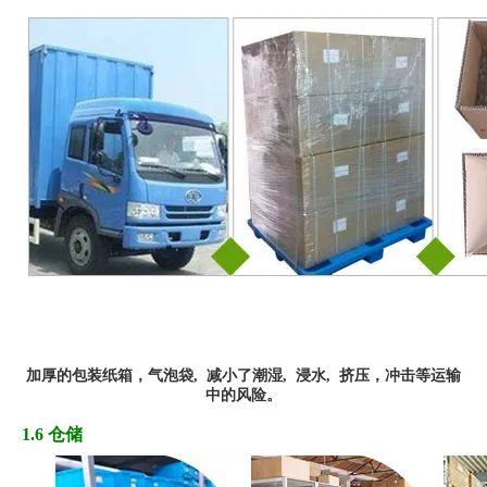
加厚
的
包装纸箱，
气
泡袋,
减小了潮湿, 浸水,
挤
压
，冲
击
等运输
中的风险
。
1.6 仓储