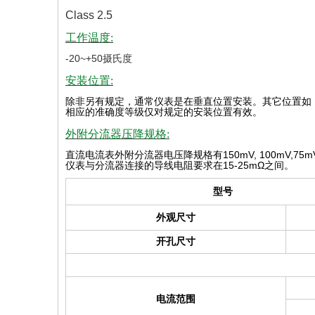
Class 2.5
工作温度:
-20~+50摄氏度
安装位置:
除非另有规定，通常仪表是在垂直位置安装。其它位置如
相应的准确度等级仅对规定的安装位置有效
。
外附分流器压降规格:
直流电流表外附分流器电压降规格有
150mV, 100mV,75m
仪表与分流器连接的导线电阻要求在
15-25mΩ
之间。
型号
外观尺寸
开孔尺寸
电流范围