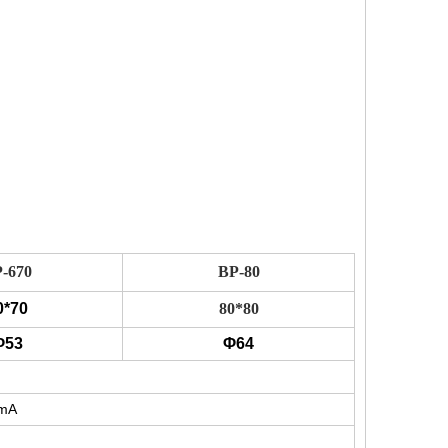
-670
BP-80
0*70
80*80
Φ53
Φ64
0mA