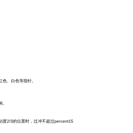
红色、白色等指针。
响。
刻度
2/3
的位置时，过冲不超过percent
15