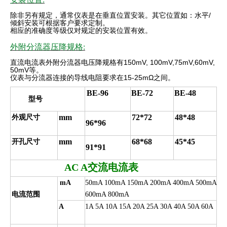
除非另有规定，通常仪表是在垂直位置安装。其它位置如：水平
/
倾斜安装可根据客户要求定制。
相应的准确度等级仅对规定的安装位置有效
。
外附分流器压降规格:
直流电流表外附分流器电压降规格有
150mV, 100mV,75mV,60mV,
50mV
等。
仪表与分流器连接的导线电阻要求在
15-25mΩ
之间。
BE-96
BE-72
BE-48
型号
mm
72*72
48*48
外观尺寸
96*96
mm
68*68
45*45
开孔尺寸
91*91
AC A
交流电流表
mA
50mA 100mA 150mA 200mA 400mA 500mA
电流范围
600mA 800mA
A
1A 5A 10A 15A 20A 25A 30A 40A 50A 60A