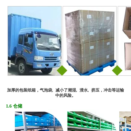
加厚
的
包装纸箱，
气
泡袋,
减小了潮湿, 浸水,
挤
压
，冲
击
等运输
中的风险
。
1.6 仓储