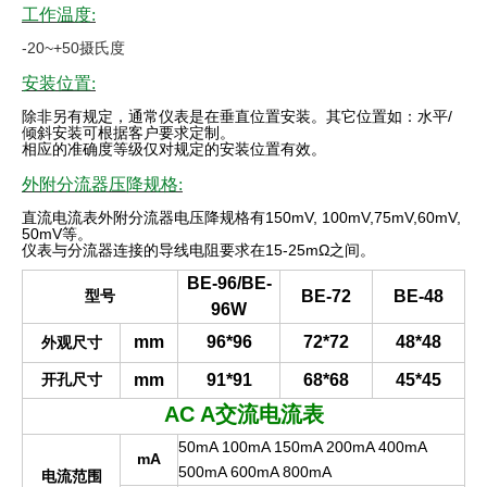
工作温度:
-20~+50摄氏度
安装位置:
除非另有规定，通常仪表是在垂直位置安装。其它位置如：水平
/
倾斜安装可根据客户要求定制。
相应的准确度等级仅对规定的安装位置有效
。
外附分流器压降规格:
直流电流表外附分流器电压降规格有
150mV, 100mV,75mV,60mV,
50mV
等。
仪表与分流器连接的导线电阻要求在
15-25mΩ
之间。
BE-96/BE-
型号
BE-72
BE-48
96W
mm
96*96
72*72
48*48
外观尺寸
开孔尺寸
mm
91*91
68*68
45*45
AC A
交流电流表
50mA 100mA 150mA 200mA 400mA
mA
500mA 600mA 800mA
电流范围