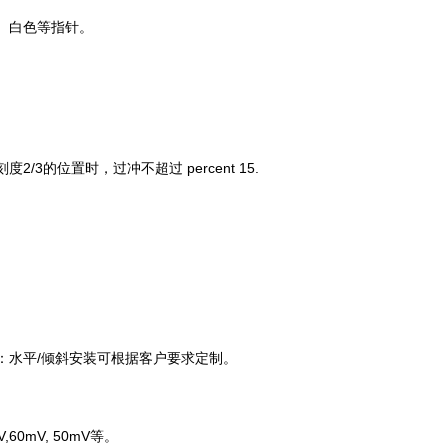
、白色等指针。
刻度
2/3
的位置时，过冲不超过 percent 15.
：水平
/
倾斜安装可根据客户要求定制。
V,60mV, 50mV
等。