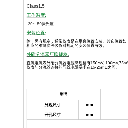
Class1.5
工作温度:
-20~+50摄氏度
安装位置:
除非另有规定，通常仪表是在垂直位置安装。其它位置如
相应的准确度等级仅对规定的安装位置有效
。
外附分流器压降规格:
直流电流表外附分流器电压降规格有
150mV, 100mV,75m
仪表与分流器连接的导线电阻要求在
15-25mΩ
之间。
型号
mm
外观尺寸
mm
开孔尺寸