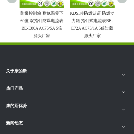
防爆控制箱 耐低温零下
KDSI带防爆认证 防爆动
康的斯
60度 双指针防爆电流表
力箱 指针式电流表BE-
指针式
BE-E80A AC75/5A 5倍
E72A AC75/1A 5倍过载
AC4
源头厂家
源头厂家
关于康的斯
热门产品
康的斯优势
新闻动态