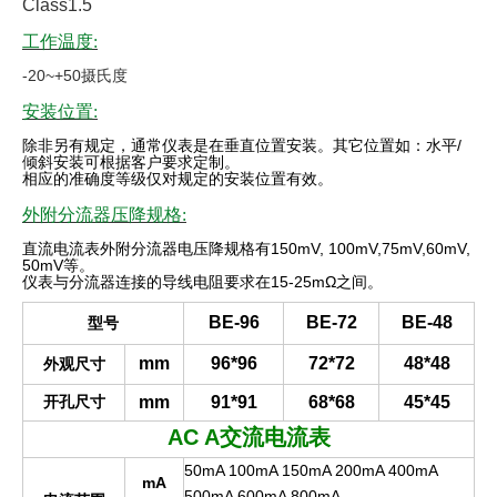
Class1.5
工作温度:
-20~+50摄氏度
安装位置:
除非另有规定，通常仪表是在垂直位置安装。其它位置如：水平
/
倾斜安装可根据客户要求定制。
相应的准确度等级仅对规定的安装位置有效
。
外附分流器压降规格:
直流电流表外附分流器电压降规格有
150mV, 100mV,75mV,60mV,
50mV
等。
仪表与分流器连接的导线电阻要求在
15-25mΩ
之间。
BE-96
BE-72
BE-48
型号
mm
96*96
72*72
48*48
外观尺寸
开孔尺寸
mm
91*91
68*68
45*45
AC A
交流电流表
50mA 100mA 150mA 200mA 400mA
mA
500mA 600mA 800mA