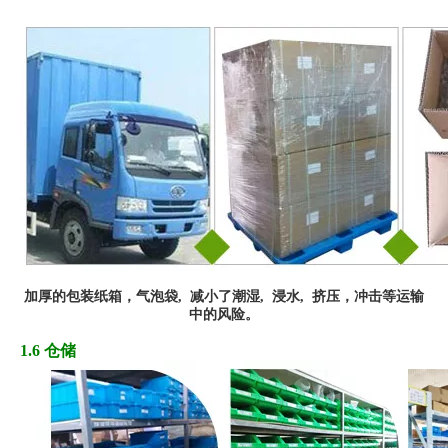
加厚
的
包装纸箱，
气
泡袋,
减小了潮湿, 浸水,
挤
压
，冲
击
等运输
中的风险
。
1.6 仓储