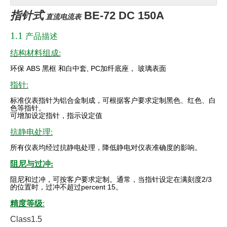
指针式
BE-72 DC 150A
直流电流表
1.1
产品描述
结构材料组成:
环保
ABS
黑框
和白中套
, PC
加纤底座，
玻璃表面
指针:
标准仪表指针为铝合金制成，可根据客户要求定制黑色、红色、白
色等指针。
可增加设定指针，指示设定值
抗静电处理:
所有仪表均经过抗静电处理，降低静电对仪表准确度的影响。
阻尼与过冲:
阻尼和过冲，可按客户要求定制。通常，当指针设定在满刻度
2/3
的位置时，过冲不超过percent
15。
精度等级
:
Class1.5