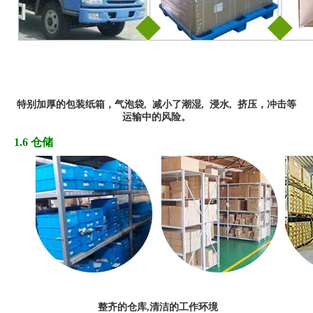
特别
加厚
的
包装纸箱，
气
泡袋,
减小了潮湿, 浸水,
挤
压
，冲
击
等
运输
中的风险
。
1.6 仓储
整齐的仓库,清洁的工作环境