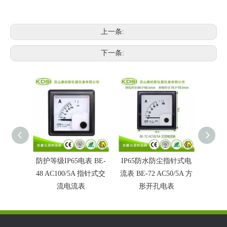
上一条:
下一条:
防护等级IP65电表 BE-
IP65防水防尘指针式电
IP6
48 AC100/5A 指针式交
流表 BE-72 AC50/5A 方
表BE-7
流电流表
形开孔电表