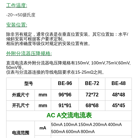
工作温度:
-20~+50摄氏度
安装位置:
除非另有规定，通常仪表是在垂直位置安装。其它位置如：水平
/
倾斜安装可根据客户要求定制。
相应的准确度等级仅对规定的安装位置有效
。
外附分流器压降规格:
直流电流表外附分流器电压降规格有
150mV, 100mV,75mV,60mV,
50mV
等。
仪表与分流器连接的导线电阻要求在
15-25mΩ
之间。
BE-96
BE-72
BE-48
型号
mm
96*96
72*72
48*48
外观尺寸
开孔尺寸
mm
91*91
68*68
45*45
AC A
交流电流表
50mA 100mA 150mA 200mA 400mA
mA
500mA 600mA 800mA
电流范围