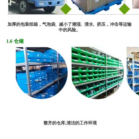
加厚
的
包装纸箱，
气
泡袋,
减小了潮湿, 浸水,
挤
压
，冲
击
等运输
中的风险
。
1.6 仓储
整齐的仓库,清洁的工作环境