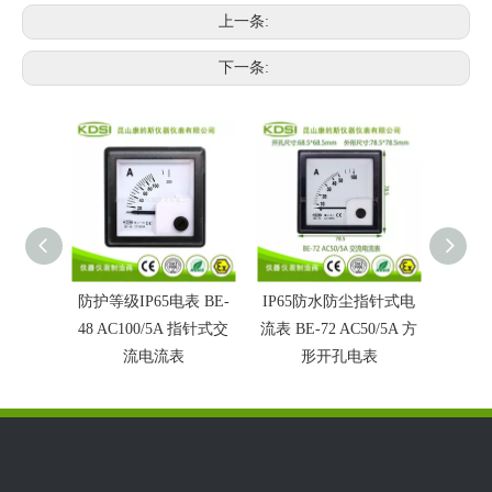
上一条:
下一条:
防护等级IP65电表 BE-
IP65防水防尘指针式电
IP6
48 AC100/5A 指针式交
流表 BE-72 AC50/5A 方
表BE-7
流电流表
形开孔电表