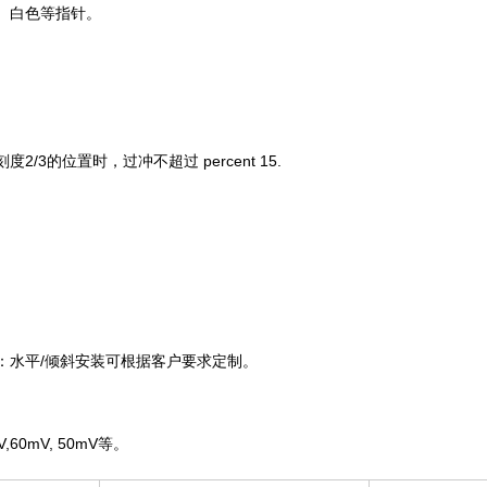
、白色等指针。
刻度
2/3
的位置时，过冲不超过 percent 15.
：水平
/
倾斜安装可根据客户要求定制。
V,60mV, 50mV
等。