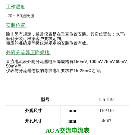
工作温度:
-20~+50摄氏度
安装位置:
除非另有规定，通常仪表是在垂直位置安装。其它位置如：水平
/
倾斜安装可根据客户要求定制。
相应的准确度等级仅对规定的安装位置有效
。
外附分流器压降规格:
直流电流表外附分流器电压降规格有
150mV, 100mV,75mV,60mV,
50mV
等。
仪表与分流器连接的导线电阻要求在
15-25mΩ
之间。
LS-110
型号
mm
外观尺寸
110*110
mm
开孔尺寸
Φ103
AC A
交流电流表