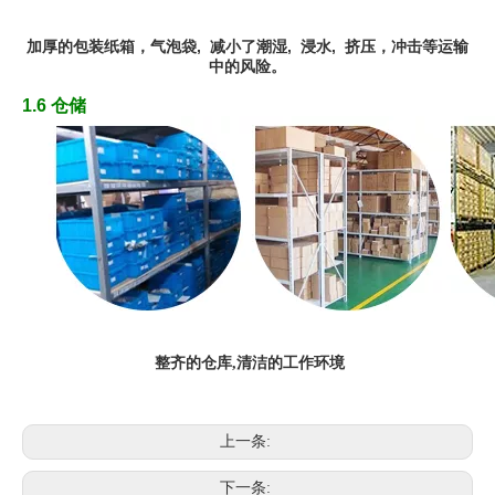
加厚
的
包装纸箱，
气
泡袋,
减小了潮湿, 浸水,
挤
压
，冲
击
等运输
中的风险
。
1.6 仓储
整齐的仓库,清洁的工作环境
上一条:
下一条: