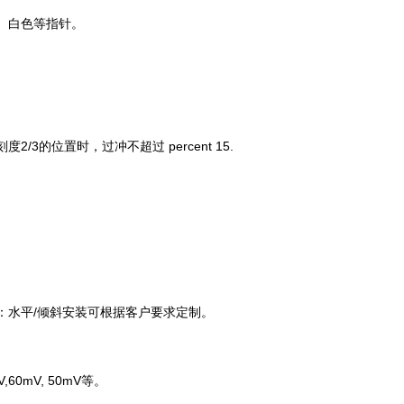
、白色等指针。
刻度
2/3
的位置时，过冲不超过 percent 15.
：水平
/
倾斜安装可根据客户要求定制。
V,60mV, 50mV
等。