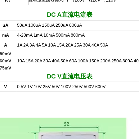
KV
经电压互感器接入PT **/100V **/110V **/120V
DC A
直流电流表
uA
50uA 100uA 150uA 250uA 800uA
mA
4-20mA 1mA 10mA 500mA 800mA
A
1A 2A 3A 4A 5A 10A 15A 20A 25A 30A 40A 50A
50mV
60mV
10A 15A 20A 30A 40A 50A 60A 100A 150A 200A 250A 300A 4
75mV
DC V
直流电压表
V
0.5V 1V 10V 25V 50V 100V 250V 500V 600V