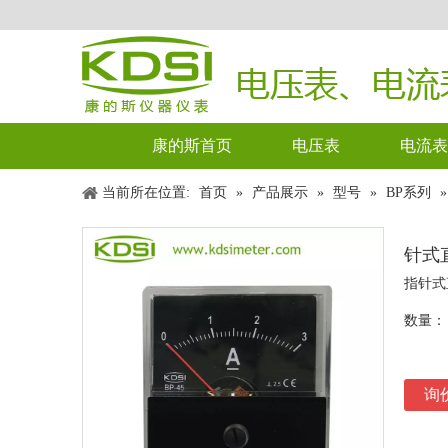
康的斯首页
电压表
电流表
当前所在位置:
首页
»
产品展示
»
型号
»
BP系列
针式直
指针式
数量：
询