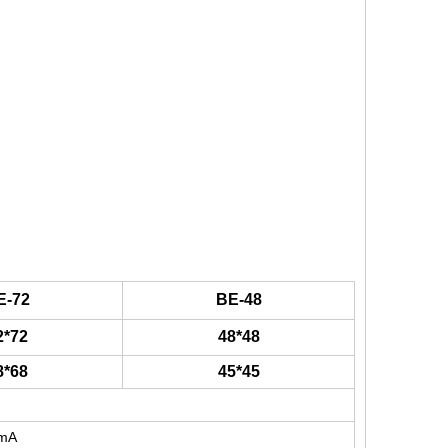
E-72
BE-48
2*72
48*48
8*68
45*45
0mA