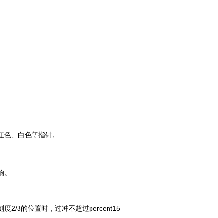
红色、白色等指针。
响。
刻度
2/3
的位置时，过冲不超过percent
15