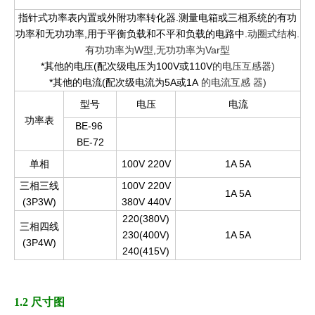
指针式功率表内置或外附功率转化器.测量电箱或三相系统的有功
功率和无功功率,用于平衡负载和不平和负载的电路中.
动圈式结构.
有功功率为W型,无功功率为Var型
*其他的电压(配次级电压为100V或110V
的电压互感器)
*其他的电流(配次级电流为5A或1A
的电流互感
器)
型号
电压
电流
功率表
BE-96
BE-72
单相
100V 220V
1A 5A
三相三线
100V 220V
1A 5A
(3P3W)
380V 440V
220(380V)
三相四线
230(400V)
1A 5A
(3P4W)
240(415V)
1.2 尺寸图