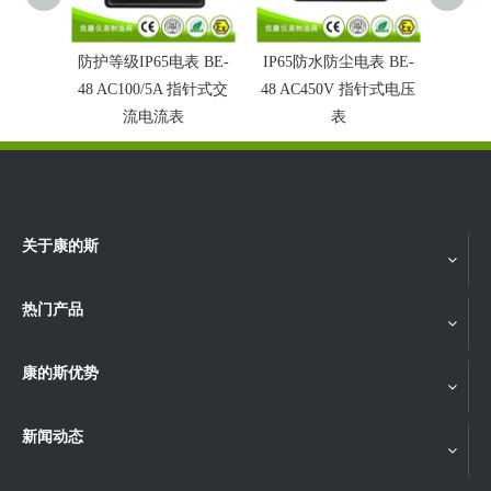
防护等级IP65电表 BE-
IP65防水防尘电表 BE-
双指
48 AC100/5A 指针式交
48 AC450V 指针式电压
AC10
流电流表
表
关于康的斯
热门产品
康的斯优势
新闻动态