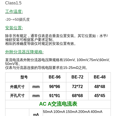
Class1.5
工作温度:
-20~+50摄氏度
安装位置:
除非另有规定，通常仪表是在垂直位置安装。其它位置如：水平
/
倾斜安装可根据客户要求定制。
相应的准确度等级仅对规定的安装位置有效
。
外附分流器压降规格:
直流电流表外附分流器电压降规格有
150mV, 100mV,75mV,60mV,
50mV
等。
仪表与分流器连接的导线电阻要求在
15-25mΩ
之间。
BE-96
BE-72
BE-48
型号
mm
96*96
72*72
48*48
外观尺寸
开孔尺寸
mm
91*91
68*68
45*45
AC A
交流电流表
50mA 100mA 150mA 200mA 400mA
mA