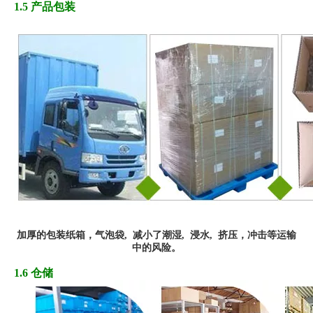
1.5 产品包装
加厚
的
包装纸箱，
气
泡袋,
减小了潮湿, 浸水,
挤
压
，冲
击
等运输
中的风险
。
1.6 仓储