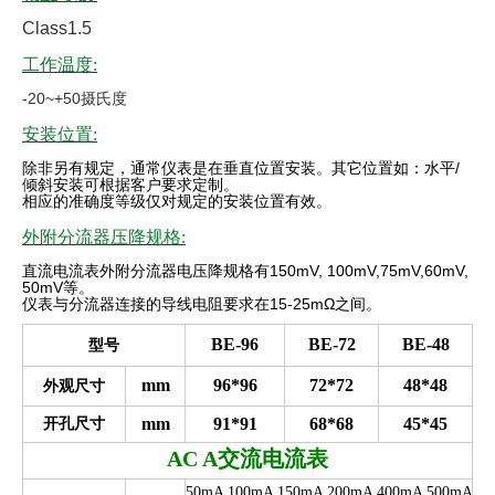
Class1.5
工作温度:
-20~+50摄氏度
安装位置:
除非另有规定，通常仪表是在垂直位置安装。其它位置如：水平
/
倾斜安装可根据客户要求定制。
相应的准确度等级仅对规定的安装位置有效
。
外附分流器压降规格:
直流电流表外附分流器电压降规格有
150mV, 100mV,75mV,60mV,
50mV
等。
仪表与分流器连接的导线电阻要求在
15-25mΩ
之间。
BE-96
BE-72
BE-48
型号
mm
96*96
72*72
48*48
外观尺寸
mm
91*91
68*68
45*45
开孔尺寸
AC A
交流电流表
50mA 100mA 150mA 200mA 400mA 500mA