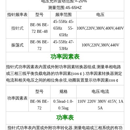
电压允许波动范围:+-20%
测量范围:45-65HZ
指针频率表
型号
频率范围
电压
45-55Hz 45-
BE-96 BE-
指针式
65Hz
55-
100V,220V,380V,400V,440V
72 BE-48
65Hz
BE-96 BE-
45-55Hz 47-
振荡式
100V,220V,380V,440V
72
53Hz
功率因素表
指针式功率因素表内置或外附功率因素转换器组成.测量单相电路
或三相三线平衡负载电路的功率因素(cos￠).功率因素转换器测定
电流和相关电压之间的相位角余弦,动圈装置显示功率因素cos￠
型号
规格
电压/电流
功率因素表
BE-96 BE-
0.5lead-1.0-
110V 220V 380V 415V, 1A
72
0.5lag
5A
功率表
指针式功率表内置或外附功率转化器.测量电箱或三相系统的有功