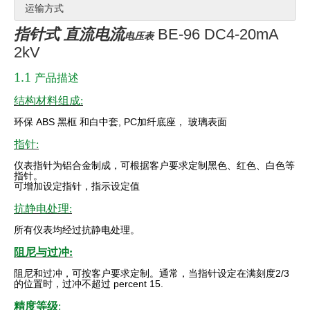
运输方式
指针式 直流电流
BE-96 DC4-20mA
电压表
2kV
1.1
产品描述
结构材料组成:
环保
ABS
黑框
和白中套
, PC
加纤底座，
玻璃表面
指针:
仪表指针为铝合金制成，可根据客户要求定制黑色、红色、白色等
指针。
可增加设定指针，指示设定值
抗静电处理:
所有仪表均经过抗静电处理。
阻尼与过冲:
阻尼和过冲，可按客户要求定制。通常，当指针设定在满刻度
2/3
的位置时，过冲不超过 percent 15.
精度等级
: