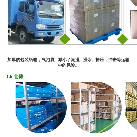
加厚
的
包装纸箱，
气
泡袋,
减小了潮湿, 浸水,
挤
压
，冲
击
等运输
中的风险
。
1.6 仓储