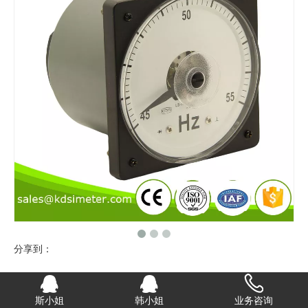
分享到：
指针式广角度频率表 LS-110 45-55HZ
斯小姐
韩小姐
业务咨询
KDSI康的斯 LS-110款指针广角度频率表